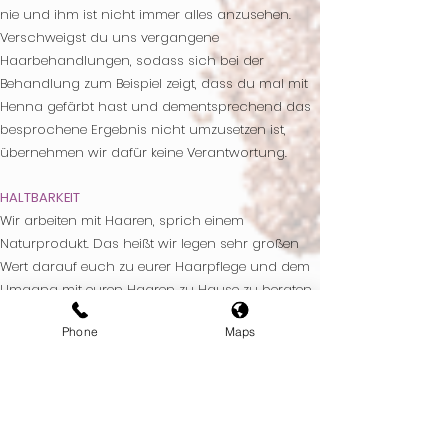
nie und ihm ist nicht immer alles anzusehen.
Verschweigst du uns vergangene
Haarbehandlungen, sodass sich bei der
Behandlung zum Beispiel zeigt, dass du mal mit
Henna gefärbt hast und dementsprechend das
besprochene Ergebnis nicht umzusetzen ist,
übernehmen wir dafür keine Verantwortung.
HALTBARKEIT
Wir arbeiten mit Haaren, sprich einem
Naturprodukt. Das heißt wir legen sehr großen
Wert darauf euch zu eurer Haarpflege und dem
Umgang mit euren Haaren zu Hause zu beraten,
um so die optimalen Voraussetzungen für eine
Phone
Maps
längere Haltbarkeit eurer Balayage/ Farbe zu
schaffen.
Da jedoch sehr viele Faktoren wie die
Haargeschichte, Haarstruktur, Haarpflege und
entsprechende Produkte, der Haarumgang,